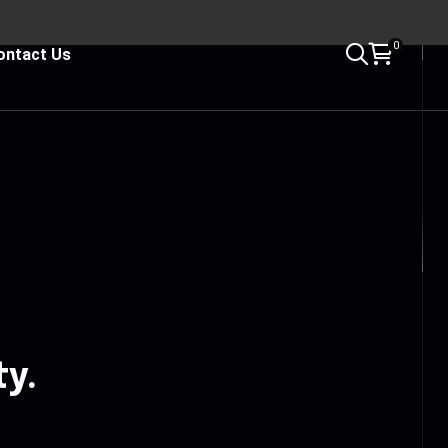
0
ontact Us
ty.