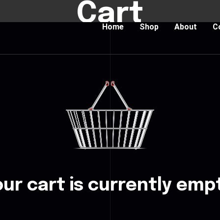
Cart
Home
Shop
About
C
ur cart is currently emp