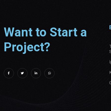
Want to Start a
Project?
S
İ
K
G