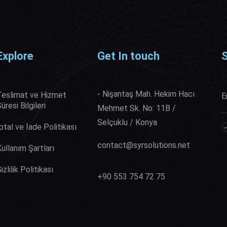
Explore
Get In touch
S
- Nişantaş Mah. Hekim Hacı
Teslimat ve Hizmet
üresi Bilgileri
Mehmet Sk. No: 11B /
Selçuklu / Konya
ptal ve İade Politikası
contact@syrsolutions.net
ullanım Şartları
izlilik Politikası
⁦+90 553 754 72 75⁩